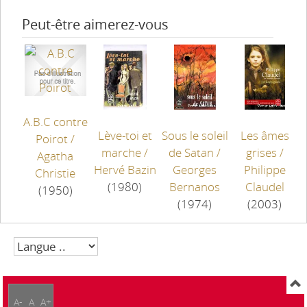
Peut-être aimerez-vous
A.B.C contre
Lève-toi et
Sous le soleil
Les âmes
Poirot
/
marche
/
de Satan
/
grises
/
Agatha
Hervé Bazin
Georges
Philippe
Christie
(1980)
Bernanos
Claudel
(1950)
(1974)
(2003)
A-
A
A+